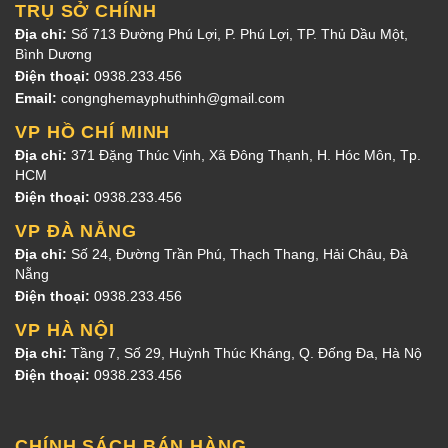
TRỤ SỞ CHÍNH
Địa chỉ:
Số 713 Đường Phú Lợi, P. Phú Lợi, TP. Thủ Dầu Một,
Bình Dương
Điện thoại:
0938.233.456
Email:
congnghemayphuthinh@gmail.com
VP HỒ CHÍ MINH
Địa chỉ:
371 Đặng Thúc Vịnh, Xã Đông Thạnh, H. Hóc Môn, Tp.
HCM
Điện thoại:
0938.233.456
VP ĐÀ NẴNG
Địa chỉ:
Số 24, Đường Trần Phú, Thạch Thang, Hải Châu, Đà
Nẵng
Điện thoại:
0938.233.456
VP HÀ NỘI
Địa chỉ:
Tầng 7, Số 29, Huỳnh Thúc Kháng, Q. Đống Đa, Hà Nộ
Điện thoại:
0938.233.456
CHÍNH SÁCH BÁN HÀNG