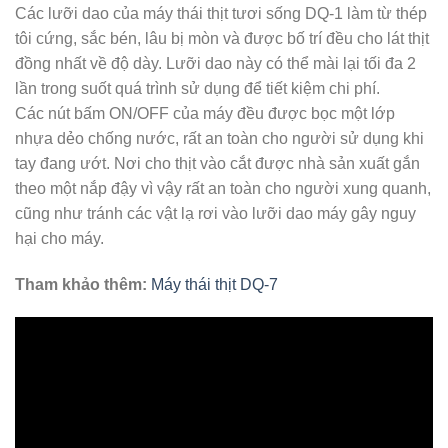
Các lưỡi dao của máy thái thịt tươi sống DQ-1 làm từ thép
tôi cứng, sắc bén, lâu bị mòn và được bố trí đều cho lát thịt
đồng nhất về độ dày. Lưỡi dao này có thể mài lại tối đa 2
lần trong suốt quá trình sử dụng để tiết kiệm chi phí.
Các nút bấm ON/OFF của máy đều được bọc một lớp
nhựa dẻo chống nước, rất an toàn cho người sử dụng khi
tay đang ướt. Nơi cho thịt vào cắt được nhà sản xuất gắn
theo một nắp đậy vì vậy rất an toàn cho người xung quanh,
cũng như tránh các vật lạ rơi vào lưỡi dao máy gây nguy
hại cho máy.
Tham khảo thêm:
Máy thái thịt DQ-7