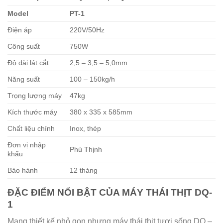
Model
PT-1
Điện áp
220V/50Hz
Công suất
750W
Độ dài lát cắt
2,5 – 3,5 – 5,0mm
Năng suất
100 – 150kg/h
Trọng lượng máy
47kg
Kích thước máy
380 x 335 x 585mm
Chất liệu chính
Inox, thép
Đơn vị nhập
Phú Thịnh
khẩu
Bảo hành
12 tháng
ĐẶC ĐIỂM NỔI BẬT CỦA MÁY THÁI THỊT DQ-
1
Mang thiết kế nhỏ gọn nhưng máy thái thịt tươi sống DQ –