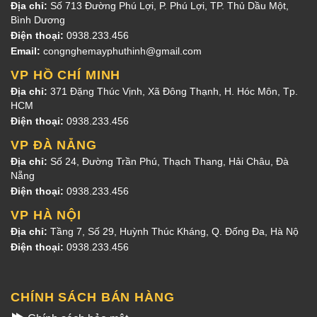
Địa chỉ:
Số 713 Đường Phú Lợi, P. Phú Lợi, TP. Thủ Dầu Một,
Bình Dương
Điện thoại:
0938.233.456
Email:
congnghemayphuthinh@gmail.com
VP HỒ CHÍ MINH
Địa chỉ:
371 Đặng Thúc Vịnh, Xã Đông Thạnh, H. Hóc Môn, Tp.
HCM
Điện thoại:
0938.233.456
VP ĐÀ NẴNG
Địa chỉ:
Số 24, Đường Trần Phú, Thạch Thang, Hải Châu, Đà
Nẵng
Điện thoại:
0938.233.456
VP HÀ NỘI
Địa chỉ:
Tầng 7, Số 29, Huỳnh Thúc Kháng, Q. Đống Đa, Hà Nộ
Điện thoại:
0938.233.456
CHÍNH SÁCH BÁN HÀNG