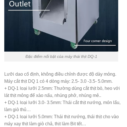
Đặc điểm nổi bật của máy thái thịt DQ-1
Lưỡi dao cố định, không điều chỉnh được độ dày mỏng.
Máy cắt thịt DQ 1 có 4 dòng máy: 2.5- 3.0 -3.5- 5.0mm.
+ DQ-1 loại lưỡi 2.5mm: Thường dùng cắt thịt bò, heo với
lát thịt mỏng để xào nấu, nhúng phở, nhúng mẻ..
+ DQ-1 loại lưỡi 3.0- 3.5mm: Thái cắt thịt nướng, món lẩu,
làm giò thủ…
+ DQ-1 loại lưỡi 5.0mm: Thái thịt nướng, thái thịt cho vào
máy xay thịt làm giò chả, thịt làm Bit tết…