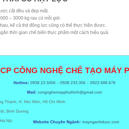
được cắt đều và đẹp mắt.
1000 – 3000 kg rau củ mỗi giờ.
nhau, kể cả thịt đông lực cũng có thể thực hiện được.
ngắn thời gian chế biến thực phẩm một cách hiệu quả.
 CP CÔNG NGHỆ CHẾ TẠO MÁY P
Hotline:
0938.23.3456
–
0938.233.356
–
0923.588.678
Mail:
congnghemayphuthinh@gmail.com
ng Thạnh, H. Hóc Môn, Hồ Chí Minh
Một, Bình Dương
 Hà Nội
Website Chuyên Ngành:
maynganhduoc.com