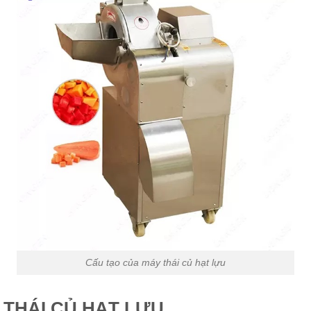
Cấu tạo của máy thái củ hạt lựu
 THÁI CỦ HẠT LỰU