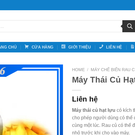
ANG CHỦ
CỬA HÀNG
GIỚI THIỆU
LIÊN HỆ
HOME
/
MÁY CHẾ BIẾN RAU 
Máy Thái Củ Hạ
Liên hệ
Máy thái củ hạt lựu
có kích 
cho phép người dùng có thể c
cùng một lúc. Rau củ có thể 
nhỏ trước khi cho vào máy.