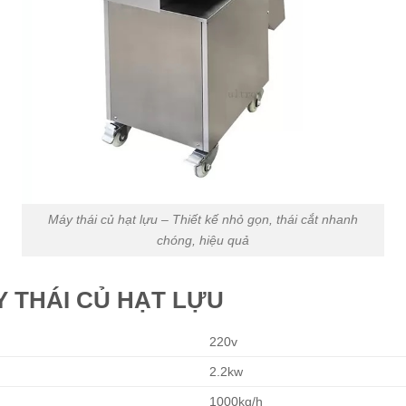
Máy thái củ hạt lựu – Thiết kế nhỏ gọn, thái cắt nhanh
chóng, hiệu quả
 THÁI CỦ HẠT LỰU
220v
2.2kw
1000kg/h