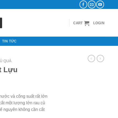
CART
LOGIN
TIN TỨC
CỦ QUẢ
t Lựu
thước và công suất rất lớn
ắt một lượng lớn rau củ
để nguyên không cần cắt